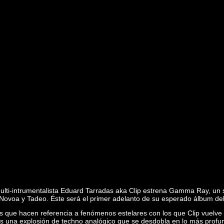
multi-intrumentalista Eduard Tarradas aka Clip estrena Gamma Ray, un s
ovoa y Tadeo. Éste será el primer adelanto de su esperado álbum debu
 hacen referencia a fenómenos estelares con los que Clip vuelve a
a es una explosión de techno analógico que se desdobla en lo más pro